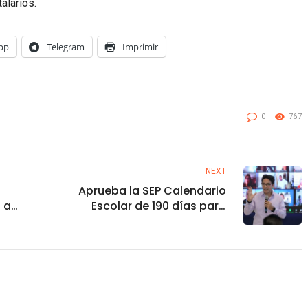
alarios.
pp
Telegram
Imprimir
0
767
NEXT
Aprueba la SEP Calendario
 a
Escolar de 190 días para
s
Sinaloa