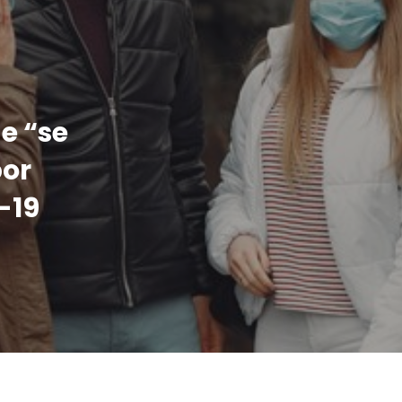
e “se
por
-19