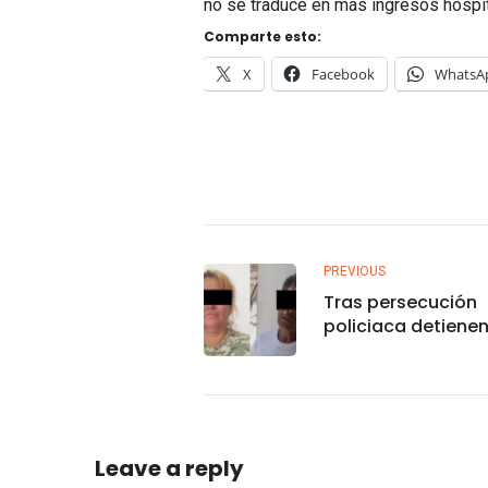
no se traduce en más ingresos hospit
Comparte esto:
X
Facebook
WhatsA
PREVIOUS
Tras persecución
policiaca detienen
pareja roba-carro
Leave a reply