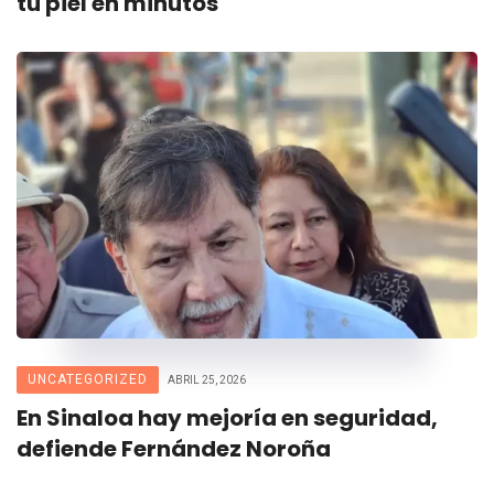
tu piel en minutos
UNCATEGORIZED
ABRIL 25, 2026
En Sinaloa hay mejoría en seguridad,
defiende Fernández Noroña