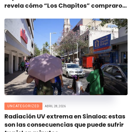
revela cómo “Los Chapitos” compraron
la protección de altos mandos y
políticos en Sinaloa por millones de
dólares
UNCATEGORIZED
ABRIL 28, 2026
Radiación UV extrema en Sinaloa: estas
son las consecuencias que puede sufrir