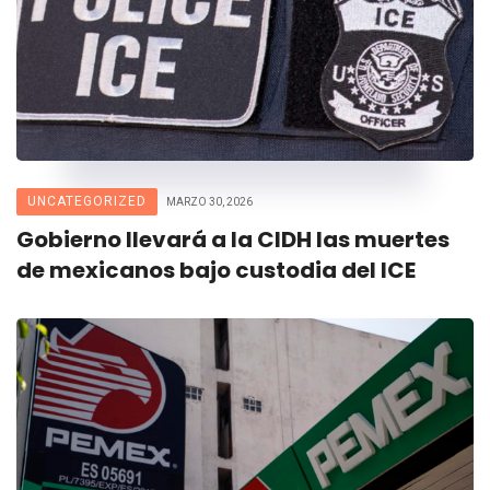
UNCATEGORIZED
MARZO 30, 2026
Gobierno llevará a la CIDH las muertes
de mexicanos bajo custodia del ICE