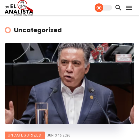
Uncategorized
UNCATEGORIZED
JUNIO 16, 2026