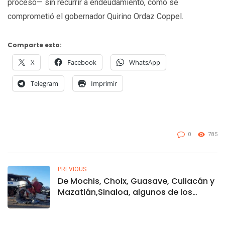
proceso— sin recurrir a endeudamiento, como se
comprometió el gobernador Quirino Ordaz Coppel.
Comparte esto:
X
Facebook
WhatsApp
Telegram
Imprimir
0
785
PREVIOUS
De Mochis, Choix, Guasave, Culiacán y
Mazatlán,Sinaloa, algunos de los
fallecidos en Camionazo en Sonoyta