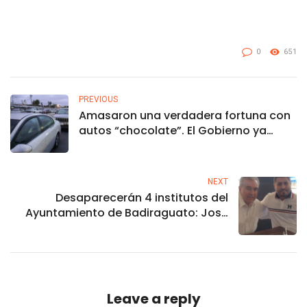
0
651
PREVIOUS
Amasaron una verdadera fortuna con
autos “chocolate”. El Gobierno ya
sabe quiénes
NEXT
Desaparecerán 4 institutos del
Ayuntamiento de Badiraguato: José
Paz López
Leave a reply