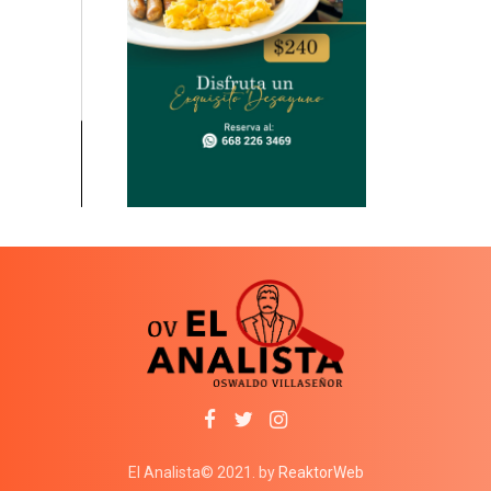
El Analista© 2021. by
ReaktorWeb