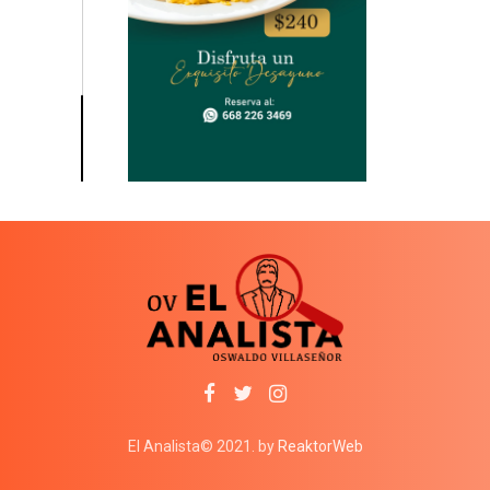
El Analista© 2021. by
ReaktorWeb