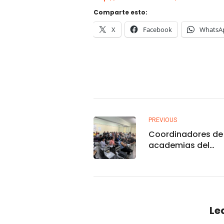
Comparte esto:
X
Facebook
WhatsA
PREVIOUS
Coordinadores de 
academias del
bachillerato de la
destacan el comp
con la excelencia
académica a travé
Jornada de Actual
Le
Docente y Discipli