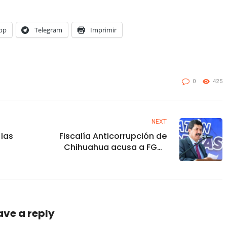
pp
Telegram
Imprimir
0
425
NEXT
las
Fiscalía Anticorrupción de
Chihuahua acusa a FGJ-
 UAS
CDMX de obstrucción por
romiso
impedir detención de
Javier Corral
s de la
ización
ave a reply
nar