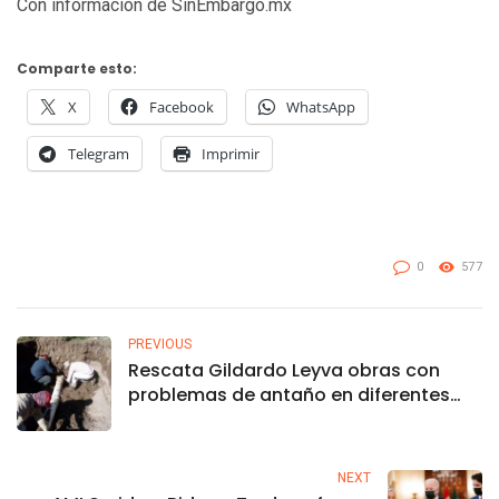
Con información de SinEmbargo.mx
Comparte esto:
X
Facebook
WhatsApp
Telegram
Imprimir
0
577
PREVIOUS
Rescata Gildardo Leyva obras con
problemas de antaño en diferentes
comunidades de El Fuerte
NEXT