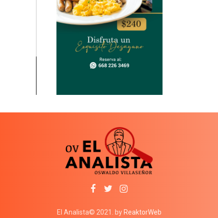
El Analista© 2021. by
ReaktorWeb