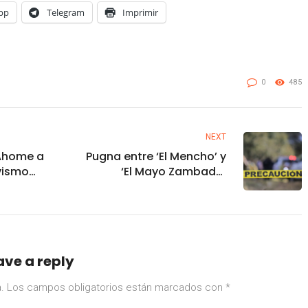
pp
Telegram
Imprimir
0
485
NEXT
 Ahome a
Pugna entre ‘El Mencho’ y
ivismo
‘El Mayo Zambada’
olencia
dispara homicidios en
.
Zacatecas
ave a reply
.
Los campos obligatorios están marcados con
*