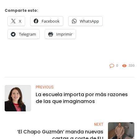
Comparte esto:
X
Facebook
WhatsApp
Telegram
Imprimir
0
330
PREVIOUS
La escuela importa por más razones
de las que imaginamos
NEXT
‘El Chapo Guzmán’ manda nuevas
cartas a corte de EU