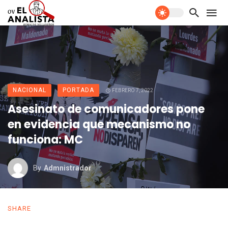
NACIONAL
PORTADA
FEBRERO 7, 2022
Asesinato de comunicadores pone
en evidencia que mecanismo no
funciona: MC
By
Admnistrador
SHARE