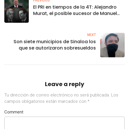
PREVIOUS
El PRI en tiempos de la 4T: Alejandro
Murat, el posible sucesor de Manuel
Bartlett en la CFE
NEXT
Son siete municipios de Sinaloa los
que se autorizaron sobresueldos
Leave a reply
Tu dirección de correo electrónico no será publicada.
Los
campos obligatorios están marcados con
*
Comment