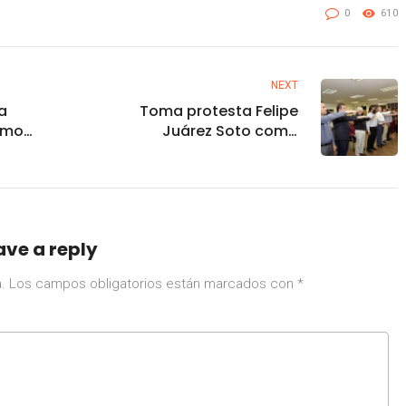
0
610
NEXT
a
Toma protesta Felipe
ómo
Juárez Soto como
uto?
Director General de
COMUN de Ahome.
ave a reply
.
Los campos obligatorios están marcados con
*