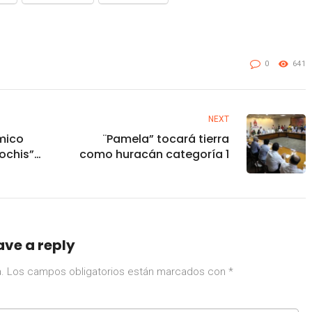
0
641
NEXT
mico
¨Pamela” tocará tierra
ochis”
como huracán categoría 1
iernes y
ue
ave a reply
.
Los campos obligatorios están marcados con
*