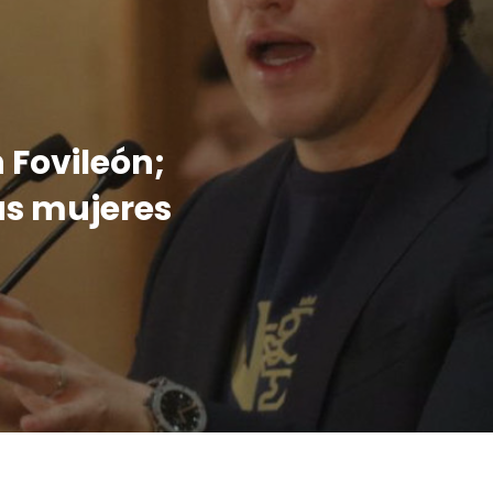
 Fovileón;
as mujeres