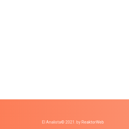
El Analista© 2021. by
ReaktorWeb