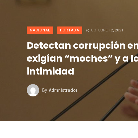
NACIONAL
PORTADA
OCTUBRE 12, 2021
Detectan corrupción en
exigían “moches” y a l
intimidad
By
Admnistrador