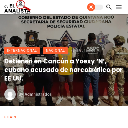
INTERNACIONAL
NACIONAL
ABRIL 11, 2026
Detienen en Cancún a Yoexy ‘N’,
cubano acusado de narcotráfico por
EE.UU.
By
Admnistrador
SHARE