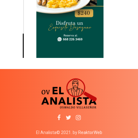
El Analista© 2021. by
ReaktorWeb