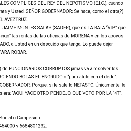
PALES COMPLICES DEL REY DEL NEPOTISMO (E.I.C.), cuando
ta y Usted, SEÑOR GOBERNADOR; Se hace, como el otro(?)
EL AVEZTRUZ.
ING. JAIME MONTES SALAS (SADER), que es LA RATA “VIP” que
chingo” las rentas de las oficinas de MORENA y en los apoyos
O, a Usted en un descuido que tenga; Lo puede dejar
O PARA ROBAR.
NCIONARIOS CORRUPTOS jamás va a resolver los
ACIENDO BOLAS EL ENGRUDO o “puro atole con el dedo”.
R GOBERNADOR; Porque, si le sale lo NEFASTO; Únicamente, le
o pusiera; “AQUI YACE OTRO PENDEJO, QUE VOTO POR LA “4T”.
 Social o Campesino
1464000 y 6684801232.