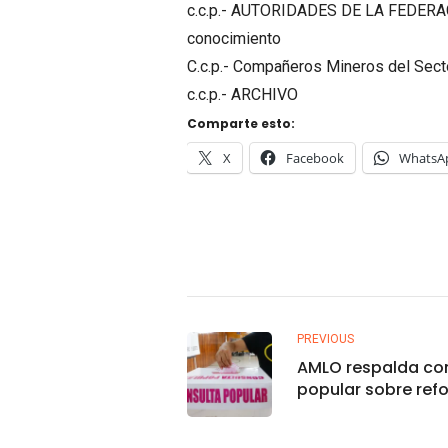
c.c.p.- AUTORIDADES DE LA FEDER
conocimiento
C.c.p.- Compañeros Mineros del Secto
c.c.p.- ARCHIVO
Comparte esto:
X
Facebook
WhatsA
PREVIOUS
AMLO respalda co
popular sobre ref
Poder Judicial; p
pregunta para real