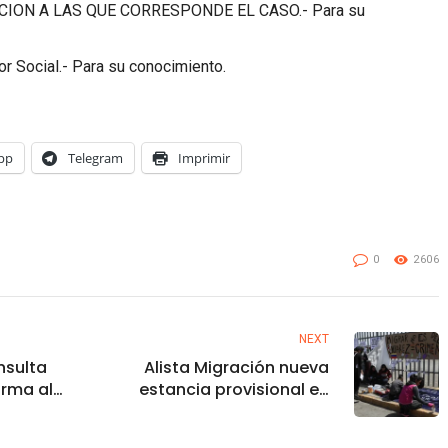
ACION A LAS QUE CORRESPONDE EL CASO.- Para su
r Social.- Para su conocimiento.
pp
Telegram
Imprimir
0
2606
NEXT
nsulta
Alista Migración nueva
orma al
estancia provisional en
ropone
Ciudad Juárez tras
izarla
incendio que dejó 40