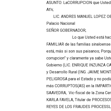
ASUNTO: LaCORRUPCION que Usted fom
At’n;
LIC. ANDRES MANUEL LOPEZ O
Palacio Nacional
SEÑOR GOBERNADOR;
Lo que Usted está haciendo en
FAMILIAR de las familias sinaloen
está, más si son sus paisanos; Porque
corrupcion” y claramente ya sabe Uste
Gobierno (LIC. ENRIQUE INZUNZA CACE
y Desarrollo Rural (ING. JAIME MON
PELIGROSA para el Estado y no podí
más CORRUPTOS(AS) en la IMPARTIC
SAAVEDRA, Vic-fiscal de la Zona Cen
KARLA FAVELA, Titular de PROCES
REYES DE LOS FRAUDES PROCESSLES en