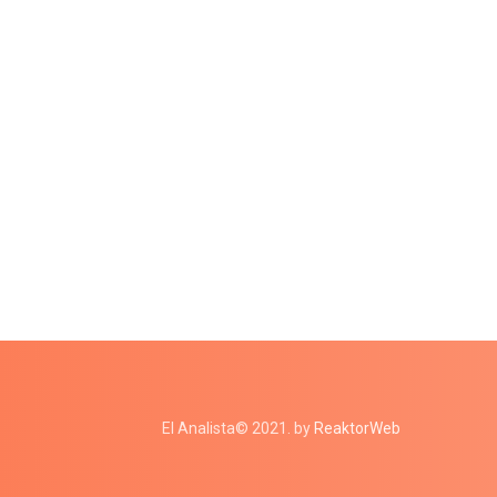
El Analista© 2021. by
ReaktorWeb