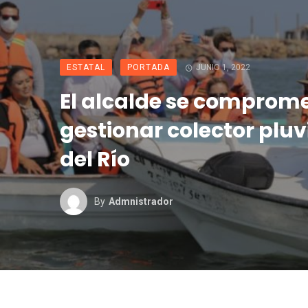
ESTATAL
PORTADA
JUNIO 1, 2022
El alcalde se comprome
gestionar colector pluv
del Río
By
Admnistrador