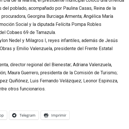
l Día de la Marina, el presidente municipal colocó una ofrenda
eras del poblado, acompañado por Paulina Casas, Reina de la
o procuradora, Georgina Burciaga Armenta; Angélica María
moción Social y la diputada Felícita Pompa Robles
 del Cobaes 69 de Tamazula.
ylon Nedel y Milagros I, reyes infantiles, además de Jesús
Obras y Emilio Valenzuela, presidente del Frente Estatal
ta, director regional del Bienestar; Adriana Valenzuela,
ón; Maura Guerrero, presidenta de la Comisión de Turismo;
pez Quiñónez, Luis Fernando Velázquez; Leonor Espinoza,
tre otros funcionarios.
pp
Telegram
Imprimir