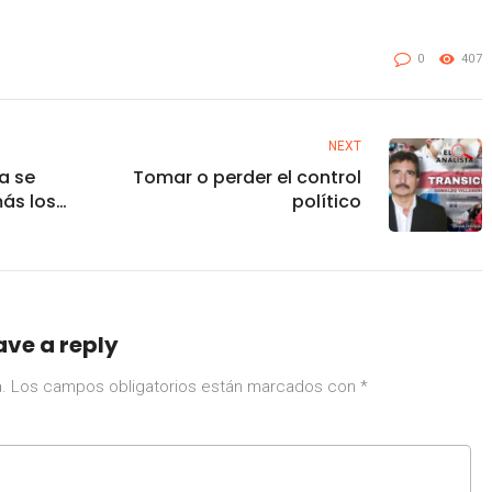
0
407
NEXT
a se
Tomar o perder el control
más los
político
n
tecen
JAPAMA
ave a reply
.
Los campos obligatorios están marcados con
*