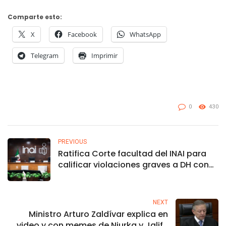
Comparte esto:
X
Facebook
WhatsApp
Telegram
Imprimir
0
430
PREVIOUS
Ratifica Corte facultad del INAI para
calificar violaciones graves a DH con
fines de acceso a la información
NEXT
Ministro Arturo Zaldívar explica en
video y con memes de Niurka y Jalife