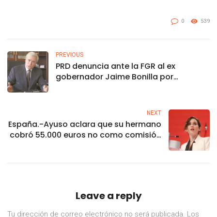
0
539
PREVIOUS
PRD denuncia ante la FGR al ex
gobernador Jaime Bonilla por
usurpación de profesión
NEXT
España.-Ayuso aclara que su hermano
cobró 55.000 euros no como comisión
de intermediación sino por gestiones
con la empresa
Leave a reply
Tu dirección de correo electrónico no será publicada.
Los