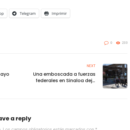
pp
Telegram
Imprimir
0
233
NEXT
Mayo
Una emboscada a fuerzas
federales en Sinaloa deja
un marino muerto y tres
heridos
ave a reply
.
Los campos obligatorios están marcados con
*