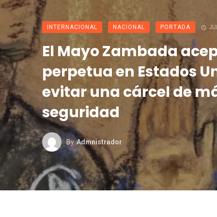
INTERNACIONAL
NACIONAL
PORTADA
JU
El Mayo Zambada acep
perpetua en Estados U
evitar una cárcel de 
seguridad
By
Admnistrador