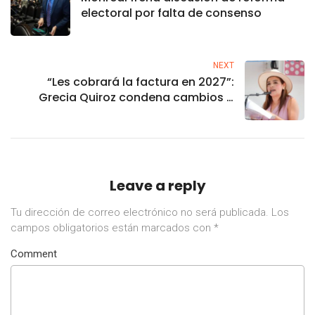
electoral por falta de consenso
NEXT
“Les cobrará la factura en 2027”:
Grecia Quiroz condena cambios a
candidaturas independientes en
Michoacán
Leave a reply
Tu dirección de correo electrónico no será publicada.
Los
campos obligatorios están marcados con
*
Comment