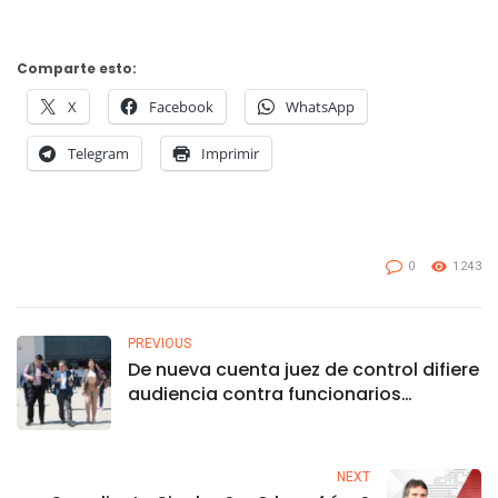
Comparte esto:
X
Facebook
WhatsApp
Telegram
Imprimir
0
1243
PREVIOUS
De nueva cuenta juez de control difiere
audiencia contra funcionarios
universitarios, ya que la Fiscalía no
hizo entrega de la carpeta de
investigación
NEXT