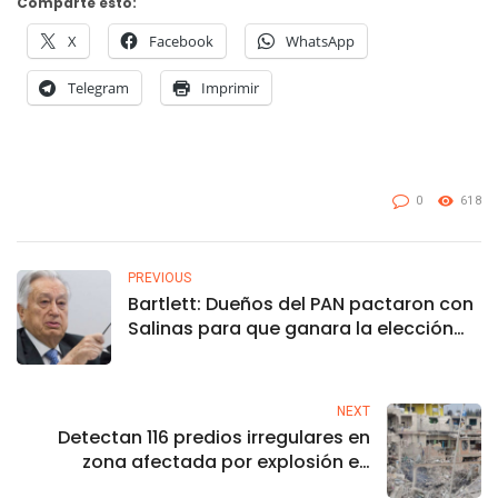
Comparte esto:
X
Facebook
WhatsApp
Telegram
Imprimir
0
618
PREVIOUS
Bartlett: Dueños del PAN pactaron con
Salinas para que ganara la elección
del 88
NEXT
Detectan 116 predios irregulares en
zona afectada por explosión en
Xochimehuacán