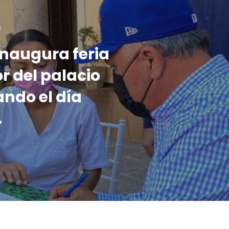
1
inaugura feria
or del palacio
ndo el día
.