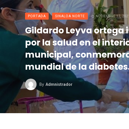
PORTADA
SINALOA NORTE
NOVIEMBRE 12, 202
Gildardo Leyva ortega 
por la salud en el interi
municipal, conmemora
mundial de la diabetes
By
Admnistrador