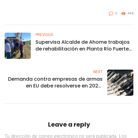
0
448
PREVIOUS
Supervisa Alcalde de Ahome trabajos
de rehabilitación en Planta Río Fuerte
de Japama en Los Mochis.
NEXT
Demanda contra empresas de armas
en EU debe resolverse en 2022:
Marcelo Ebrard
Leave a reply
Tu dirección de correo electrónico no será publicada.
Los