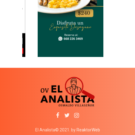
El Analista© 2021. by
ReaktorWeb