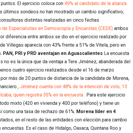
 puntos. El ejercicio coloca con
49% al candidato de la alianza
s últimos sondeos no han mostrado un cambio significativo,
onsultoras distintas realizadas en cinco fechas
io de Especialistas en Demoscopía y Encuestas (CEDE)
ambos
or diferencia entre ambos se dio en el ejercicio realizado por
nde Villegas aparecía con 43% frente a 51% de Vitela, pero en
s.
PAN, PRI y PRD aventajan en Aguascalientes
La encuesta
es no es la única que da ventaja a Tere Jiménez, abanderada del
menos cuatro ejercicio realizados desde el 16 de marzo
, por más de 20 puntos de distancia de la candidata de Morena,
nanciero ,
Jiménez cuenta con 48% de la intención de voto, 13
lcaba, quien registra 35% en la encuesta
. Para este ejercicio
odo mixto (420 en vivienda y 400 por teléfono) y tiene un
sí como una tasa de rechazo de 61%.
Morena líder en 4
tados, en el resto de las entidades con elección para cambio
s encuestas. Es el caso de Hidalgo, Oaxaca, Quintana Roo y