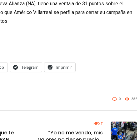
eva Alianza (NA), tiene una ventaja de 31 puntos sobre el
to que Américo Villarreal se perfila para cerrar su campaña en
tos.
pp
Telegram
Imprimir
0
386
NEXT
que te
“Yo no me vendo, mis
 PAN
valores no tienen precio”,