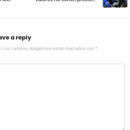
o de MC
protesta PAN en
Congreso
ave a reply
.
Los campos obligatorios están marcados con
*