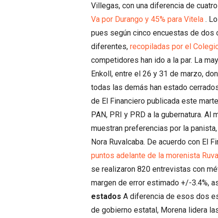
Villegas, con una diferencia de cuatro
Va por Durango y 45% para Vitela
. Lo
pues según cinco encuestas de dos c
diferentes,
recopiladas por el Coleg
competidores han ido a la par. La may
Enkoll, entre el 26 y 31 de marzo, do
todas las demás han estado cerrado
de El Financiero publicada este mart
PAN, PRI y PRD a la gubernatura. Al 
muestran preferencias por la panista
Nora Ruvalcaba. De acuerdo con El Fi
puntos adelante de la morenista Ruva
se realizaron 820 entrevistas con mét
margen de error estimado +/-3.4%, a
estados
A diferencia de esos dos es
de gobierno estatal, Morena lidera la