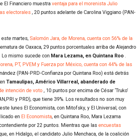
de El Financiero muestra
ventaja para el morenista Julio
as electorales
, 20 puntos adelante de Carolina Viggiano (PAN-
o este martes,
Salomón Jara, de Morena, cuenta con 56% de la
ernatura de Oaxaca, 29 puntos porcentuales arriba de Alejandro
%. Lo mismo sucede con
Mara Lezama, en Quintana Roo
.
orena, PT, PVEM y Fuerza por México, cuenta con 44% de las
rnández (PAN-PRD-Confianza por Quintana Roo) está detrás
 en
Tamaulipas, Américo Villarreal, abanderado de
e intención de voto
, 10 puntos por encima de César ‘Truko’
PAN,PRI y PRD), que tiene 39%. Los resultados no son muy
este lunes El Economista, con Mitofsky, y El Universal, con
blicado en
El Economista
, en Quintana Roo, Mara Lezama
contendiente por 22 puntos. Mientras que las
encuestas
ue, en Hidalgo, el candidato Julio Menchaca, de la coalición