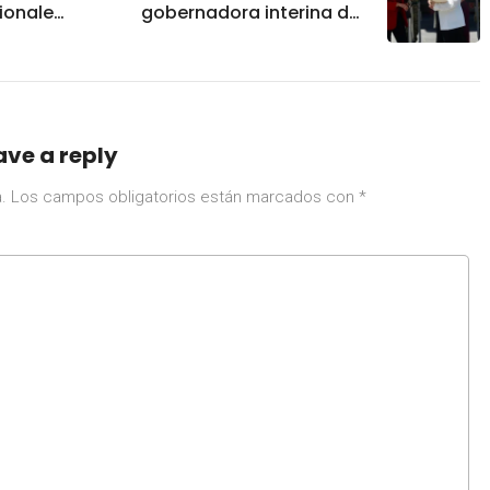
ionales
gobernadora interina de
loa; más
Sinaloa, se convirtió en
s están
mamá por segunda
vit
ocasión
ave a reply
.
Los campos obligatorios están marcados con
*