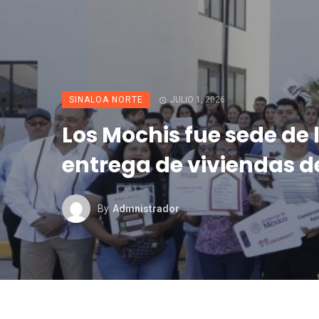
SINALOA NORTE
JULIO 1, 2026
Los Mochis fue sede de
entrega de viviendas d
By
Admnistrador