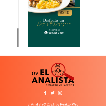
El Analista© 2021. by
ReaktorWeb