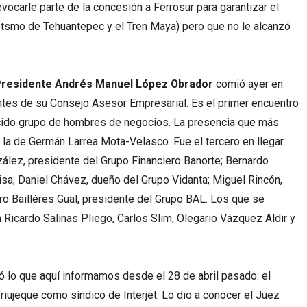
evocarle parte de la concesión a Ferrosur para garantizar el
l Itsmo de Tehuantepec y el Tren Maya) pero que no le alcanzó
residente Andrés Manuel López Obrador
comió ayer en
ntes de su Consejo Asesor Empresarial. Es el primer encuentro
cido grupo de hombres de negocios. La presencia que más
la de Germán Larrea Mota-Velasco. Fue el tercero en llegar.
ález, presidente del Grupo Financiero Banorte; Bernardo
a; Daniel Chávez, dueño del Grupo Vidanta; Miguel Rincón,
ro Bailléres Gual, presidente del Grupo BAL. Los que se
 Ricardo Salinas Pliego, Carlos Slim, Olegario Vázquez Aldir y
zó lo que aquí informamos desde el 28 de abril pasado: el
ujeque como síndico de Interjet. Lo dio a conocer el Juez