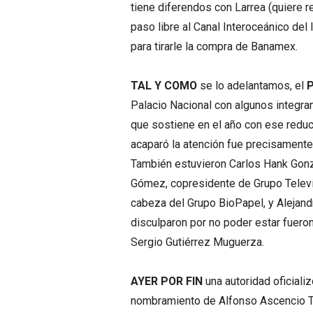
tiene diferendos con Larrea (quiere r
paso libre al Canal Interoceánico de
para tirarle la compra de Banamex.
TAL Y COMO
se lo adelantamos, el
P
Palacio Nacional con algunos integra
que sostiene en el año con ese redu
acaparó la atención fue precisamente 
También estuvieron Carlos Hank Gonz
Gómez, copresidente de Grupo Televis
cabeza del Grupo BioPapel, y Alejand
disculparon por no poder estar fueron
Sergio Gutiérrez Muguerza.
AYER POR FIN
una autoridad oficiali
nombramiento de Alfonso Ascencio Tri