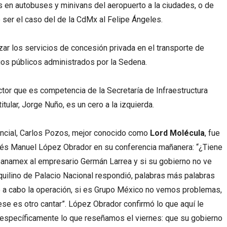
s en autobuses y minivans del aeropuerto a la ciudades, o de
ser el caso del de la CdMx al Felipe Ángeles.
zar los servicios de concesión privada en el transporte de
cios públicos administrados por la Sedena.
ector que es competencia de la Secretaría de Infraestructura
tular, Jorge Nuño, es un cero a la izquierda.
encial, Carlos Pozos, mejor conocido como
Lord Molécula
, fue
drés Manuel López Obrador en su conferencia mañanera: “¿Tiene
banamex al empresario Germán Larrea y si su gobierno no ve
quilino de Palacio Nacional respondió, palabras más palabras
 a cabo la operación, si es Grupo México no vemos problemas,
se es otro cantar”. López Obrador confirmó lo que aquí le
 específicamente lo que reseñamos el viernes: que su gobierno