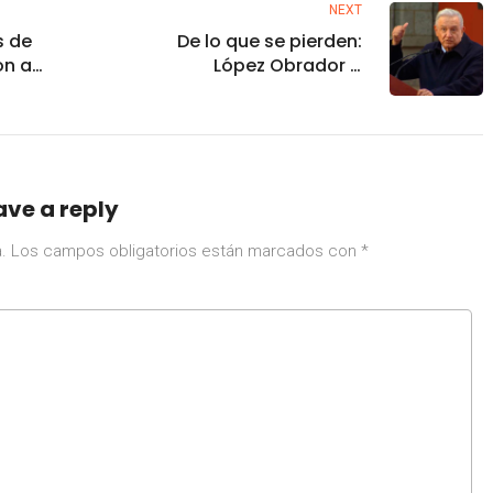
NEXT
s de
De lo que se pierden:
on a
López Obrador a
s: SEP
opositories por no
sumarse a la 4T
ave a reply
.
Los campos obligatorios están marcados con
*