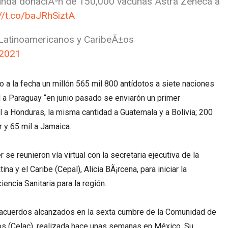
gunda donaciÃ³n de 150,000 vacunas Astra Zeneca a
://t.co/baJRhSiztA
Latinoamericanos y CaribeÃ±os
 2021
a la fecha un millón 565 mil 800 antí­dotos a siete naciones
l a Paraguay “en junio pasado se enviarón un primer
 a Honduras, la misma cantidad a Guatemala y a Bolivia; 200
r y 65 mil a Jamaica.
r se reunieron vía virtual con la secretaria ejecutiva de la
 y el Caribe (Cepal), Alicia BÃ¡rcena, para iniciar la
encia Sanitaria para la región.
s acuerdos alcanzados en la sexta cumbre de la Comunidad de
s (Celac), realizada hace unas semanas en México. Su