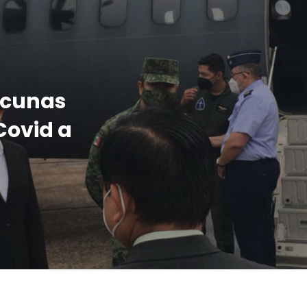
acunas
Covid a