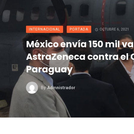
INTERNACIONAL
PORTADA
OCTUBRE 6, 2021
México envía 150 mil v
AstraZeneca contra el 
Paraguay
By
Admnistrador