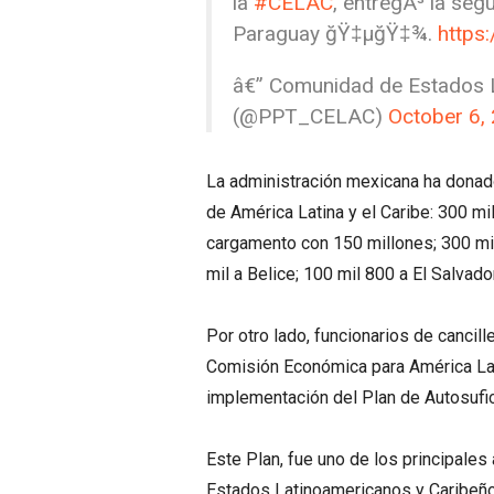
la
#CELAC
, entregÃ³ la se
Paraguay ğŸ‡µğŸ‡¾.
https
â€” Comunidad de Estados 
(@PPT_CELAC)
October 6,
La administración mexicana ha donado 
de América Latina y el Caribe: 300 mi
cargamento con 150 millones; 300 mil
mil a Belice; 100 mil 800 a El Salvado
Por otro lado, funcionarios de cancille
Comisión Económica para América Latina
implementación del Plan de Autosufici
Este Plan, fue uno de los principale
Estados Latinoamericanos y Caribeño