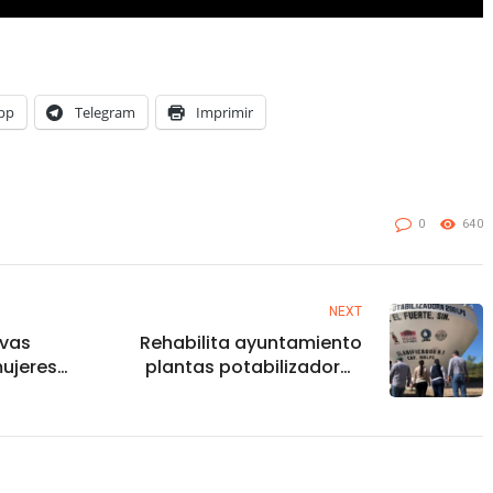
pp
Telegram
Imprimir
0
640
NEXT
ivas
Rehabilita ayuntamiento
ujeres
plantas potabilizadoras
de la cabecera municipal
uitas de
y La Constancia
o