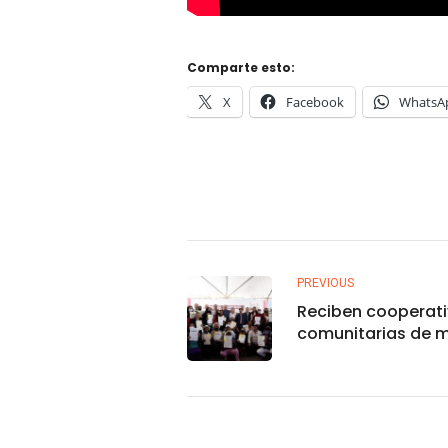
Comparte esto:
X
Facebook
WhatsA
PREVIOUS
Reciben cooperat
comunitarias de m
ahomenses actas
constitutivas grat
parte del Gobiern
Municipal.