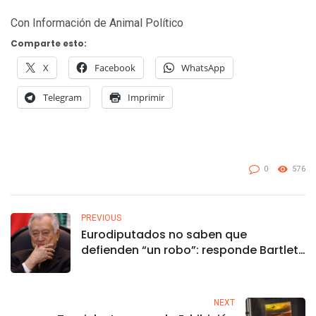
Con Información de Animal Político
Comparte esto:
X
Facebook
WhatsApp
Telegram
Imprimir
0
576
PREVIOUS
Eurodiputados no saben que
defienden “un robo”: responde Bartlett
a dudas por reforma
NEXT