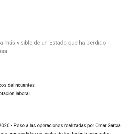
ma más visible de un Estado que ha perdido
osa
icos delincuentes
tación laboral
2026.- Pese a las operaciones realizadas por Omar García
iones emprendidas en contra de los todavía supuestos