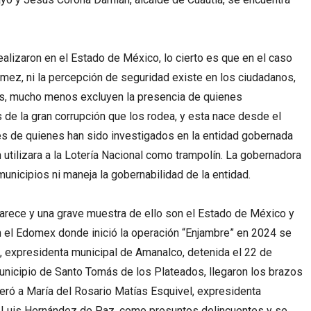
ealizaron en el Estado de México, lo cierto es que en el caso
omez, ni la percepción de seguridad existe en los ciudadanos,
s, mucho menos excluyen la presencia de quienes
e la gran corrupción que los rodea, y esta nace desde el
es de quienes han sido investigados en la entidad gobernada
 utilizara a la Lotería Nacional como trampolín. La gobernadora
unicipios ni maneja la gobernabilidad de la entidad.
aparece y una grave muestra de ello son el Estado de México y
el Edomex donde inició la operación “Enjambre” en 2024 se
, expresidenta municipal de Amanalco, detenida el 22 de
unicipio de Santo Tomás de los Plateados, llegaron los brazos
eró a María del Rosario Matías Esquivel, expresidenta
o Luis Hernández de Paz, como presuntos delincuentes y se