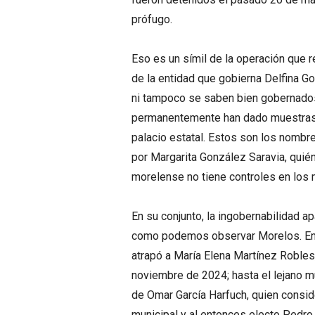
prófugo.
Eso es un símil de la operación que r
de la entidad que gobierna Delfina G
ni tampoco se saben bien gobernado
permanentemente han dado muestras d
palacio estatal. Estos son los nombr
por Margarita González Saravia, quién
morelense no tiene controles en los m
En su conjunto, la ingobernabilidad 
como podemos observar Morelos. En 
atrapó a María Elena Martínez Robles
noviembre de 2024; hasta el lejano m
de Omar García Harfuch, quien consid
municipal y al entonces electo Pedr