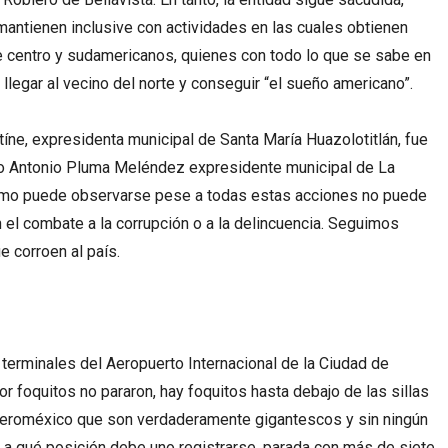
antienen inclusive con actividades en las cuales obtienen
 centro y sudamericanos, quienes con todo lo que se sabe en
llegar al vecino del norte y conseguir “el sueño americano”.
ne, expresidenta municipal de Santa María Huazolotitlán, fue
co Antonio Pluma Meléndez expresidente municipal de La
como puede observarse pese a todas estas acciones no puede
 el combate a la corrupción o a la delincuencia. Seguimos
 corroen al país.
 terminales del Aeropuerto Internacional de la Ciudad de
or foquitos no pararon, hay foquitos hasta debajo de las sillas
Aeroméxico que son verdaderamente gigantescos y sin ningún
a a qué posición debe uno registrarse, parada con más de siete