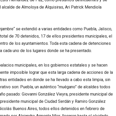
 alcalde de Almoloya de Alquisiras, Ari Patrick Mendiola
Enjambre“ se extendió a varias entidades como Puebla, Jalisco,
total de 70 detenidos, 17 de ellos presidentes municipales, el
 dentro de los ayuntamientos. Toda esta cadena de detenciones
z a cada uno de los lugares donde se ha presentado.
palacios municipales, en los gobiernos estatales y se hacen
ente imposible lograr que esta larga cadena de acciones de la
tras entidades en donde se ha llevado a cabo esta limpia, sin
ativo son: Puebla, un auténtico “muégano” de alcaldes todos
 año pasado: Giovanni González Vieyra, presidente municipal de
, presidente municipal de Ciudad Serdán y Ramiro González
Nicolás Buenos Aires, todos ellos detenidos en febrero de
rnado por Alejandro Armenta Mier, llegaron hasta el olvidado