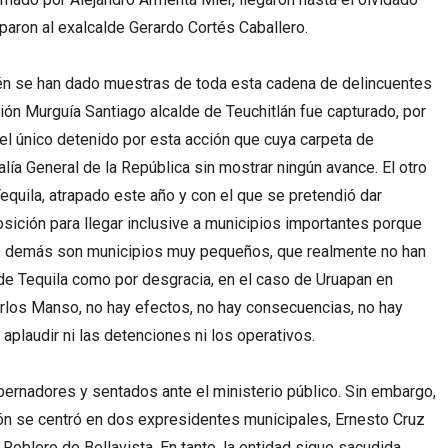
aron al exalcalde Gerardo Cortés Caballero.
én se han dado muestras de toda esta cadena de delincuentes
ión Murguía Santiago alcalde de Teuchitlán fue capturado, por
 el único detenido por esta acción que cuya carpeta de
alía General de la República sin mostrar ningún avance. El otro
equila, atrapado este año y con el que se pretendió dar
sición para llegar inclusive a municipios importantes porque
los demás son municipios muy pequeños, que realmente no han
 de Tequila como por desgracia, en el caso de Uruapan en
rlos Manso, no hay efectos, no hay consecuencias, no hay
aplaudir ni las detenciones ni los operativos.
ernadores y sentados ante el ministerio público. Sin embargo,
ión se centró en dos expresidentes municipales, Ernesto Cruz
oblero de Bellavista. En tanto, la entidad sigue sacudida,