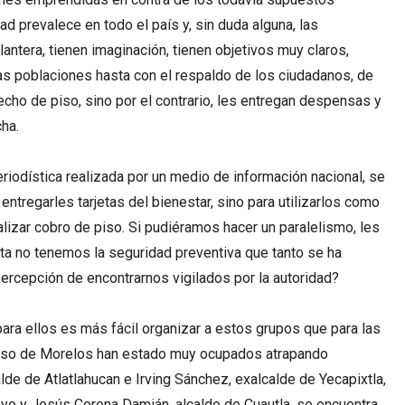
ad prevalece en todo el país y, sin duda alguna, las
lantera, tienen imaginación, tienen objetivos muy claros,
s poblaciones hasta con el respaldo de los ciudadanos, de
cho de piso, sino por el contrario, les entregan despensas y
cha.
riodística realizada por un medio de información nacional, se
 entregarles tarjetas del bienestar, sino para utilizarlos como
lizar cobro de piso. Si pudiéramos hacer un paralelismo, les
eta no tenemos la seguridad preventiva que tanto se ha
percepción de encontrarnos vigilados por la autoridad?
ara ellos es más fácil organizar a estos grupos que para las
caso de Morelos han estado muy ocupados atrapando
alde de Atlatlahucan e Irving Sánchez, exalcalde de Yecapixtla,
yo y Jesús Corona Damián, alcalde de Cuautla, se encuentra