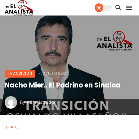
TRANSICIÓN
OCTUBRE 9, 2021
Nacho Mier.. El Padrino en Sinaloa
By
Admnistrador
SHARE