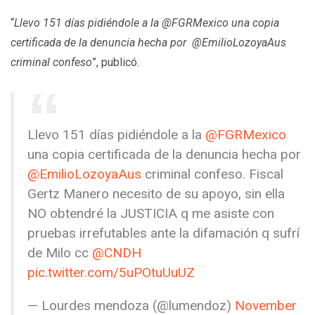
“
Llevo 151 días pidiéndole a la @FGRMexico una copia
certificada de la denuncia hecha por @EmilioLozoyaAus
criminal confeso
”, publicó.
Llevo 151 días pidiéndole a la
@FGRMexico
una copia certificada de la denuncia hecha por
@EmilioLozoyaAus
criminal confeso. Fiscal
Gertz Manero necesito de su apoyo, sin ella
NO obtendré la JUSTICIA q me asiste con
pruebas irrefutables ante la difamación q sufrí
de Milo cc
@CNDH
pic.twitter.com/5uPOtuUuUZ
— Lourdes mendoza (@lumendoz)
November