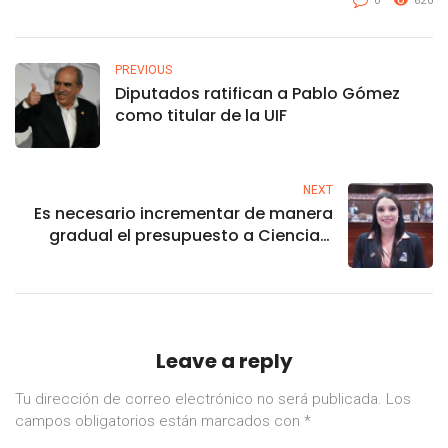
0
620
PREVIOUS
Diputados ratifican a Pablo Gómez
como titular de la UIF
NEXT
Es necesario incrementar de manera
gradual el presupuesto a Ciencia y
Tecnología para llegar mínimo al 1%:
Elizabeth Chia
Leave a reply
Tu dirección de correo electrónico no será publicada.
Los
campos obligatorios están marcados con
*