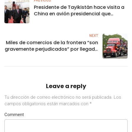
PREVIOUS
Presidente de Tayikistán hace visita a
China en avión presidencial que
compró a México
NEXT
Miles de comercios de la frontera “son
gravemente perjudicados” por llegada
de migrantes: Concanaco
Leave a reply
Tu dirección de correo electrónico no será publicada.
Los
campos obligatorios están marcados con
*
Comment