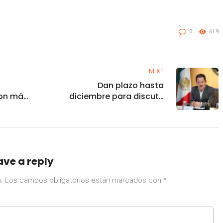
0
619
NEXT
Dan plazo hasta
son más
diciembre para discutir
ialmente
reforma eléctrica
ave a reply
.
Los campos obligatorios están marcados con
*