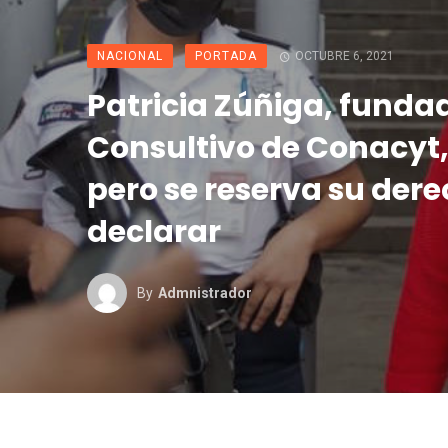
NACIONAL
PORTADA
OCTUBRE 6, 2021
Patricia Zúñiga, fundad
Consultivo de Conacyt
pero se reserva su dere
declarar
By
Admnistrador