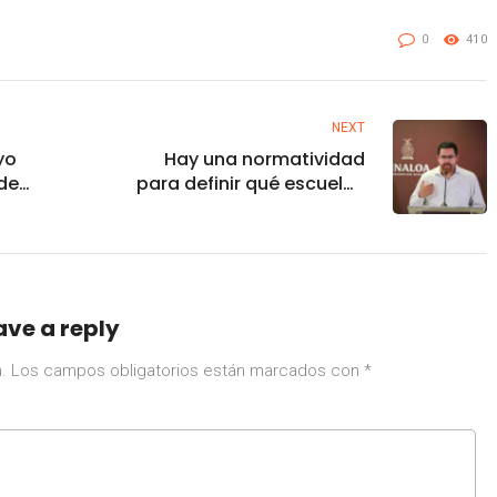
0
410
NEXT
yo
Hay una normatividad
de
para definir qué escuelas
tos
se cierran por casos
positivos a COVID-19, SS
ave a reply
.
Los campos obligatorios están marcados con
*