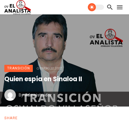
TRANSICIÓN
ENERO 22, 2022
Quien espía en Sinaloa II
By
Admnistrador
SHARE