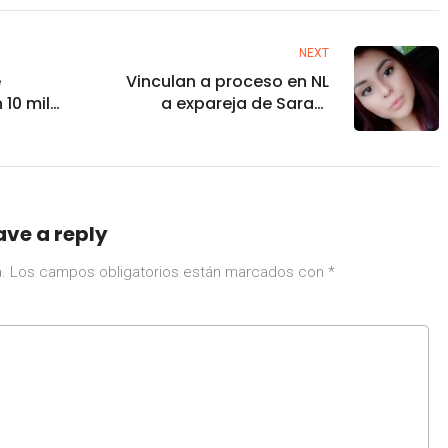
NEXT
e
Vinculan a proceso en NL
 10 mil
a expareja de Sarahí
es ante
Guadalupe, hallada
muerta tras meses
desaparecida
ave a reply
.
Los campos obligatorios están marcados con
*