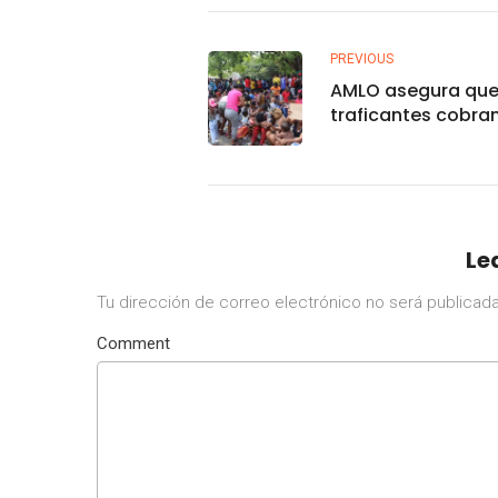
PREVIOUS
AMLO asegura qu
traficantes cobran
dólares a migrant
fin del Título 42
Le
Tu dirección de correo electrónico no será publicada
Comment