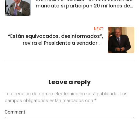
mandato si participan 20 millones de
personas
NEXT
“Están equivocados, desinformados”,
revira el Presidente a senadores
demócratas de EU
Leave a reply
Tu dirección de correo electrónico no será publicada.
Los
campos obligatorios están marcados con
*
Comment