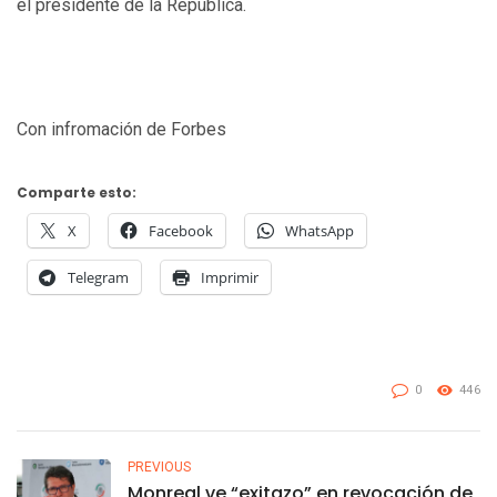
el presidente de la República.
Con infromación de Forbes
Comparte esto:
X
Facebook
WhatsApp
Telegram
Imprimir
0
446
PREVIOUS
Monreal ve “exitazo” en revocación de