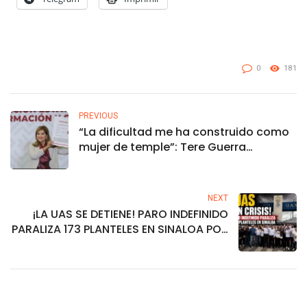
0
181
PREVIOUS
“La dificultad me ha construido como
mujer de temple”: Tere Guerra
formaliza su registro a la Coordinación
de la Defensa de la Transformación en
Sinaloa
NEXT
¡LA UAS SE DETIENE! PARO INDEFINIDO
PARALIZA 173 PLANTELES EN SINALOA POR
CRISIS FINANCIERA