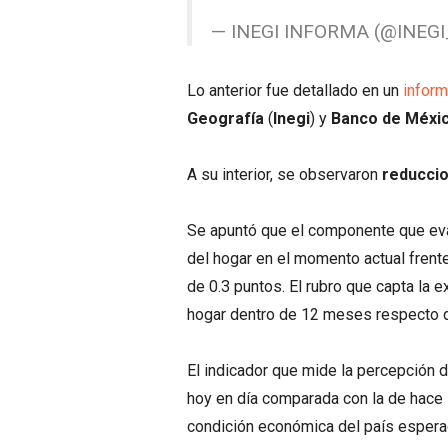
— INEGI INFORMA (@INEG
Lo anterior fue detallado en un
infor
Geografía
(
Inegi
) y
Banco de Méxi
A su interior, se observaron
reducci
Se apuntó que el componente que eval
del hogar en el momento actual frent
de 0.3 puntos. El rubro que capta la
hogar dentro de 12 meses respecto de
El indicador que mide la percepción 
hoy en día comparada con la de hace 
condición económica del país esperad