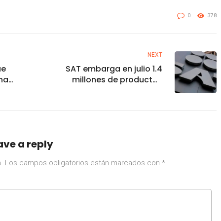
0
378
NEXT
ue
SAT embarga en julio 1.4
na
millones de productos
 2%
provenientes de China
ave a reply
.
Los campos obligatorios están marcados con
*