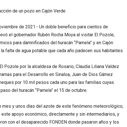
rucción de un pozo en Cajón Verde
 noviembre de 2021.- Un doble beneficio para cientos de
llevó el gobernador Rubén Rocha Moya al visitar El Pozole,
icos para damnificados del huracán “Pamela” y en Cajón
 la falta de agua potable que cada año padecen sus habitantes.
 El Pozole por la alcaldesa de Rosario, Claudia Liliana Valdez
gramas para el Desarrollo en Sinaloa, Juan de Dios Gámez
cheques por 10 mil pesos cada uno para las familias cuyas
 paso del huracán “Pamela” el 15 de octubre.
 mes y unos días del azote de este fenómeno meteorológico,
 este apoyo económico, directamente y sin intermediarios, y
ieron con el desaparecido FONDEN donde pasaron años y los