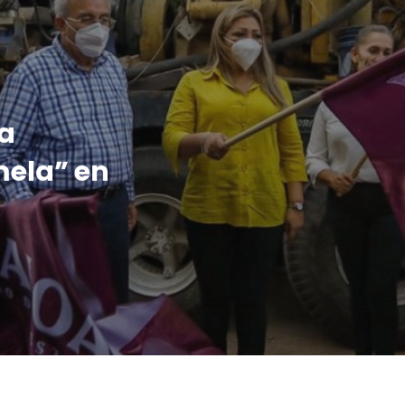
a
mela” en