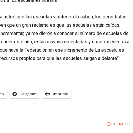
rama “La escuela es nuestra”.
ea usted que las escuelas y ustedes lo saben, los periodistas
aben que un gran reclamo es que las escuelas están caídas.
incrementar, ya me dieron a conocer el número de escuelas de
tender este año, están muy incrementadas y nosotros vamos a
a que hace la Federación en ese incremento de La escuela es
ecursos propios para que las escuelas salgan a delante”,
pp
Telegram
Imprimir
0
476