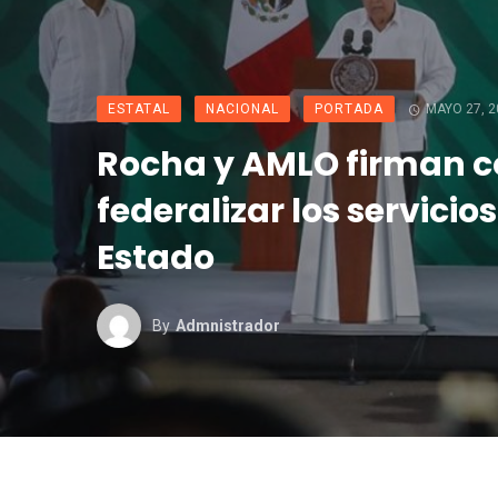
ESTATAL
NACIONAL
PORTADA
MAYO 27, 2
Rocha y AMLO firman c
federalizar los servicio
Estado
By
Admnistrador