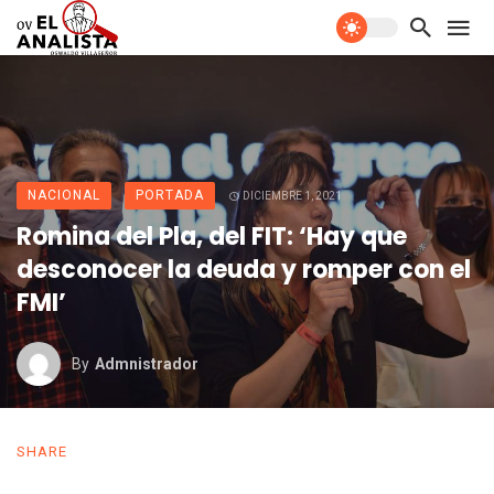
NACIONAL
PORTADA
DICIEMBRE 1, 2021
Romina del Pla, del FIT: ‘Hay que
desconocer la deuda y romper con el
FMI’
By
Admnistrador
SHARE