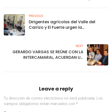
PREVIOUS
Dirigentes agrícolas del Valle del
Carrizo y El Fuerte urgen la
construcción de la planta de
fertilizantes, ante el aumento de
precios del amoniaco
NEXT
GERARDO VARGAS SE REÚNE CON LA
INTERCAMARAL, ACUERDAN UN
PROGRAMA EMERGENTE DE OBRAS Y
PROYECTOS PARA LOS PRIMEROS 60
DÍAS.
Leave a reply
Tu dirección de correo electrónico no será publicada.
Los
campos obligatorios están marcados con
*